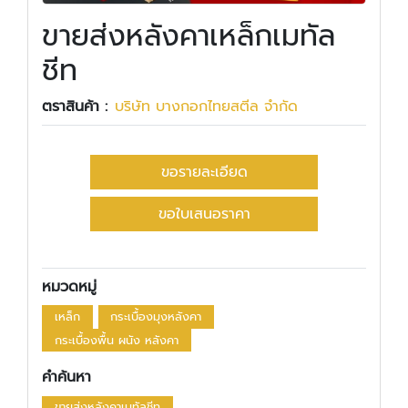
ขายส่งหลังคาเหล็กเมทัล
ชีท
ตราสินค้า :
บริษัท บางกอกไทยสตีล จำกัด
ขอรายละเอียด
ขอใบเสนอราคา
หมวดหมู่
เหล็ก
กระเบื้องมุงหลังคา
กระเบื้องพื้น ผนัง หลังคา
คำค้นหา
ขายส่งหลังคาเมทัลชีท