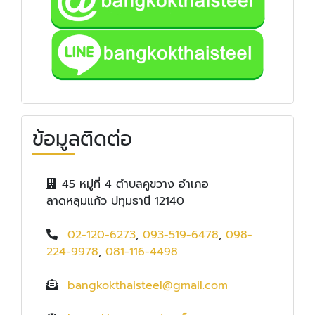
ข้อมูลติดต่อ
45 หมู่ที่ 4 ตำบลคูขวาง อำเภอ
ลาดหลุมแก้ว ปทุมธานี 12140
02-120-6273
,
093-519-6478
,
098-
224-9978
,
081-116-4498
bangkokthaisteel@gmail.com