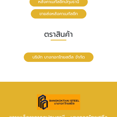
หลังคาเมทัลชีทปทุมธานี
ขายส่งหลังคาเมทัลชีท
ตราสินค้า
บริษัท บางกอกไทยสตีล จำกัด