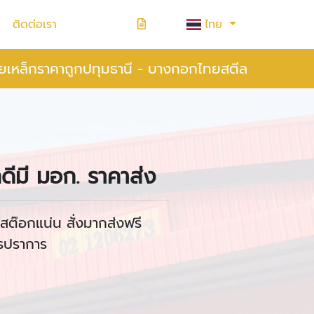
ติดต่อเรา
ไทย
ยเหล็กราคาถูกปทุมธานี - บางกอกไทยสตีล
ดีมี มอก. ราคาส่ง
สต๊อกแน่น สั่งมากส่งฟรี
ทรปราการ