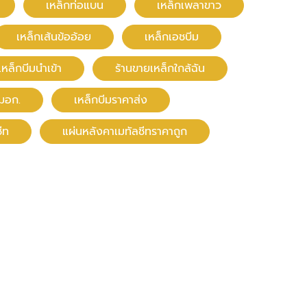
เหล็กท่อแบน
เหล็กเพลาขาว
เหล็กเส้นข้ออ้อย
เหล็กเอชบีม
เหล็กบีมนำเข้า
ร้านขายเหล็กใกล้ฉัน
มอก.
เหล็กบีมราคาส่ง
ีท
แผ่นหลังคาเมทัลชีทราคาถูก