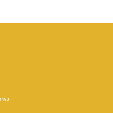
-4498