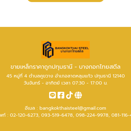
ขายเหล็กราคาถูกปทุมธานี - บางกอกไทยสตีล
45 หมู่ที่ 4 ตำบลคูขวาง อำเภอลาดหลุมแก้ว ปทุมธานี 12140
วันจันทร์ - อาทิตย์ เวลา 07:30 - 17:00 น.
อีเมล :
bangkokthaisteel@gmail.com
พท์ :
02-120-6273
,
093-519-6478
,
098-224-9978
,
081-116