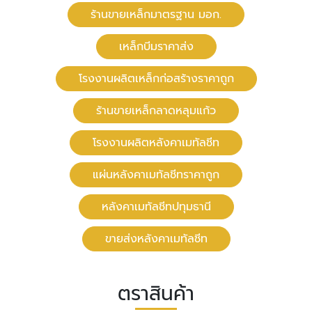
ร้านขายเหล็กมาตรฐาน มอก.
เหล็กบีมราคาส่ง
โรงงานผลิตเหล็กก่อสร้างราคาถูก
ร้านขายเหล็กลาดหลุมแก้ว
โรงงานผลิตหลังคาเมทัลชีท
แผ่นหลังคาเมทัลชีทราคาถูก
หลังคาเมทัลชีทปทุมธานี
ขายส่งหลังคาเมทัลชีท
ตราสินค้า