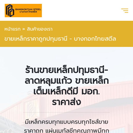
หน้าแรก
»
สินค้าของเรา
ขายเหล็กราคาถูกปทุมธานี - บางกอกไทยสตีล
ร้านขายเหล็กปทุมธานี-
ลาดหลุมแก้ว ขายเหล็ก
เต็มเหล็กดีมี มอก.
ราคาส่ง
มีเหล็กครบทุกแบบครบทุกไซส์ขาย
ราคาถูก แผ่นเมทัลชีทคุณภาพมีทุก