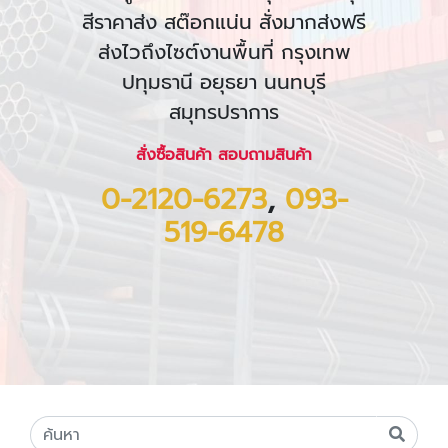
สีราคาส่ง สต๊อกแน่น สั่งมากส่งฟรี
ส่งไวถึงไซต์งานพื้นที่ กรุงเทพ
ปทุมธานี อยุธยา นนทบุรี
สมุทรปราการ
สั่งซื้อสินค้า สอบถามสินค้า
0-2120-6273
,
093-
519-6478