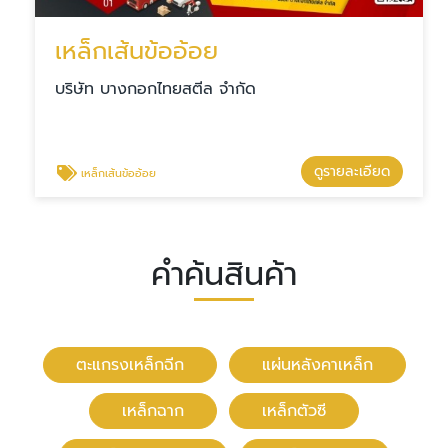
เหล็กเส้นข้ออ้อย
บริษัท บางกอกไทยสตีล จำกัด
ดูรายละเอียด
เหล็กเส้นข้ออ้อย
คำค้นสินค้า
ตะแกรงเหล็กฉีก
แผ่นหลังคาเหล็ก
เหล็กฉาก
เหล็กตัวซี