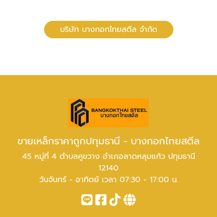
บริษัท บางกอกไทยสตีล จำกัด
ขายเหล็กราคาถูกปทุมธานี - บางกอกไทยสตีล
45 หมู่ที่ 4 ตำบลคูขวาง อำเภอลาดหลุมแก้ว ปทุมธานี
12140
วันจันทร์ - อาทิตย์ เวลา 07:30 - 17:00 น.