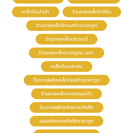
เหล็กบีมนำเข้า
ร้านขายเหล็กใกล้ฉัน
ร้านขายเหล็กโครงสร้างราคาถูก
ร้านขายเหล็กปทุมธานี
ร้านขายเหล็กมาตรฐาน มอก.
เหล็กบีมราคาส่ง
โรงงานผลิตเหล็กก่อสร้างราคาถูก
ร้านขายเหล็กลาดหลุมแก้ว
โรงงานผลิตหลังคาเมทัลชีท
แผ่นหลังคาเมทัลชีทราคาถูก