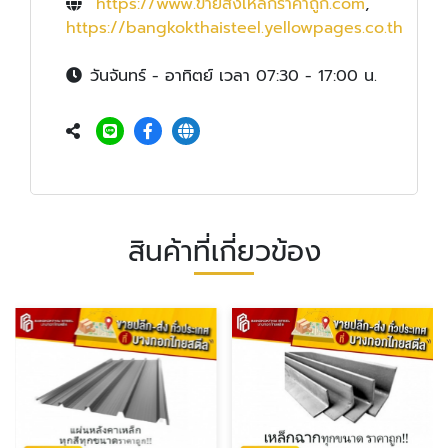
https://www.ขายส่งเหล็กราคาถูก.com
,
https://bangkokthaisteel.yellowpages.co.th
วันจันทร์ - อาทิตย์ เวลา 07:30 - 17:00 น.
สินค้าที่เกี่ยวข้อง