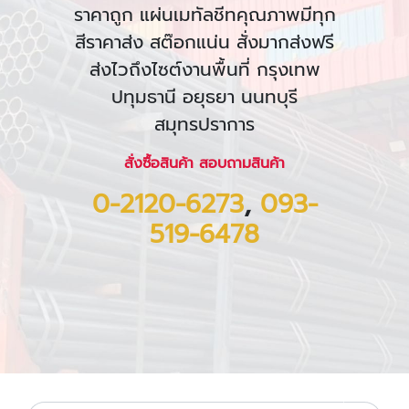
ราคาถูก แผ่นเมทัลชีทคุณภาพมีทุก
สีราคาส่ง สต๊อกแน่น สั่งมากส่งฟรี
ส่งไวถึงไซต์งานพื้นที่ กรุงเทพ
ปทุมธานี อยุธยา นนทบุรี
สมุทรปราการ
สั่งซื้อสินค้า สอบถามสินค้า
0-2120-6273
,
093-
519-6478