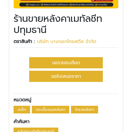
ร้านขายหลังคาเมทัลชีท
ปทุมธานี
ตราสินค้า :
บริษัท บางกอกไทยสตีล จำกัด
ขอรายละเอียด
ขอใบเสนอราคา
หมวดหมู่
เหล็ก
กระเบื้องมุงหลังคา
โครงหลังคา
คำค้นหา
หลังคาเมทัลชีทปทุมธานี