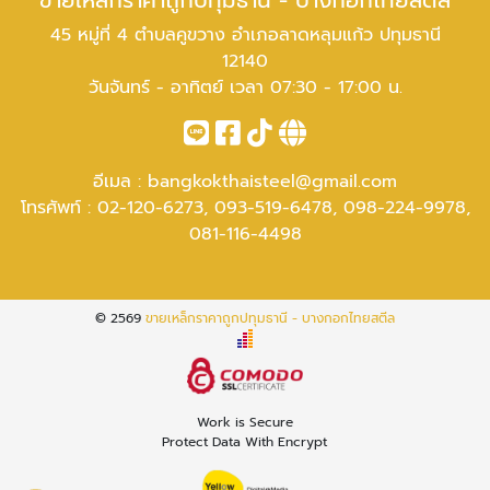
45 หมู่ที่ 4 ตำบลคูขวาง อำเภอลาดหลุมแก้ว ปทุมธานี
12140
วันจันทร์ - อาทิตย์ เวลา 07:30 - 17:00 น.
อีเมล :
bangkokthaisteel@gmail.com
โทรศัพท์ :
02-120-6273
,
093-519-6478
,
098-224-9978
,
081-116-4498
© 2569
ขายเหล็กราคาถูกปทุมธานี - บางกอกไทยสตีล
Work is Secure
Protect Data With Encrypt