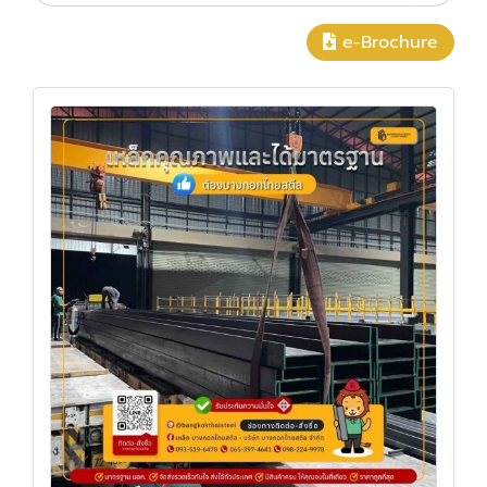
e-Brochure