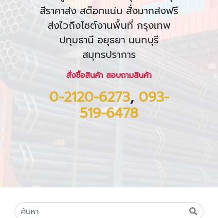
สีราคาส่ง สต๊อกแน่น สั่งมากส่งฟรี
ส่งไวถึงไซต์งานพื้นที่ กรุงเทพ
ปทุมธานี อยุธยา นนทบุรี
สมุทรปราการ
สั่งซื้อสินค้า สอบถามสินค้า
0-2120-6273
,
093-
519-6478