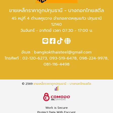
ขายเหล็กราคาถูกปทุมธานี - บางกอกไทยสตีล
45 หมู่ที่ 4 ตำบลคูขวาง อำเภอลาดหลุมแก้ว ปทุมธานี
12140
วันจันทร์ - อาทิตย์ เวลา 07:30 - 17:00 น.
อีเมล :
bangkokthaisteel@gmail.com
โทรศัพท์ :
02-120-6273
,
093-519-6478
,
098-224-9978
,
081-116-4498
© 2569
ขายเหล็กราคาถูกปทุมธานี - บางกอกไทยสตีล
Work is Secure
Protect Data With Encrypt