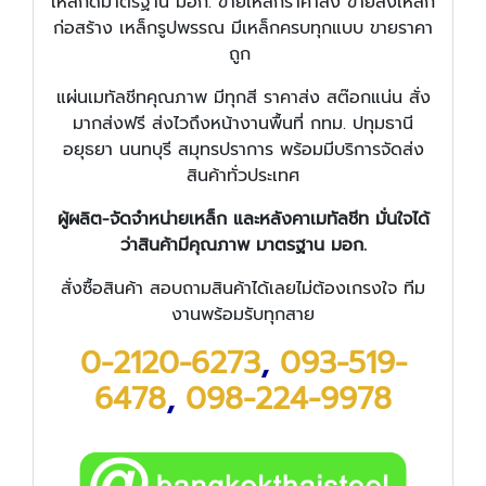
เหล็กดีมาตรฐาน มอก. ขายเหล็กราคาส่ง ขายส่งเหล็ก
ก่อสร้าง เหล็กรูปพรรณ มีเหล็กครบทุกแบบ ขายราคา
ถูก
แผ่นเมทัลชีทคุณภาพ มีทุกสี ราคาส่ง สต๊อกแน่น สั่ง
มากส่งฟรี ส่งไวถึงหน้างานพื้นที่ กทม. ปทุมธานี
อยุธยา นนทบุรี สมุทรปราการ พร้อมมีบริการจัดส่ง
สินค้าทั่วประเทศ
ผู้ผลิต-จัดจำหน่ายเหล็ก และหลังคาเมทัลชีท มั่นใจได้
ว่าสินค้ามีคุณภาพ มาตรฐาน มอก.
สั่งซื้อสินค้า สอบถามสินค้าได้เลยไม่ต้องเกรงใจ ทีม
งานพร้อมรับทุกสาย
0-2120-6273
,
093-519-
6478
,
098-224-9978