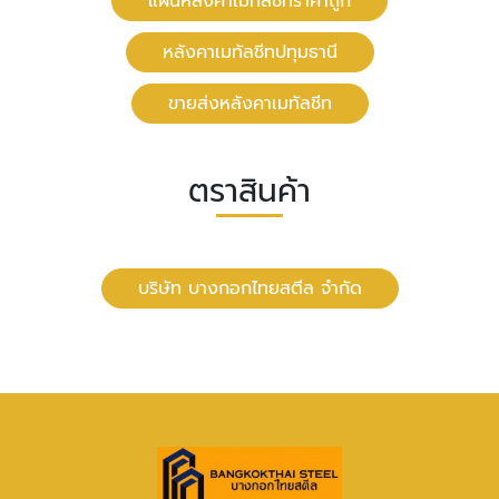
แผ่นหลังคาเมทัลชีทราคาถูก
หลังคาเมทัลชีทปทุมธานี
ขายส่งหลังคาเมทัลชีท
ตราสินค้า
บริษัท บางกอกไทยสตีล จำกัด