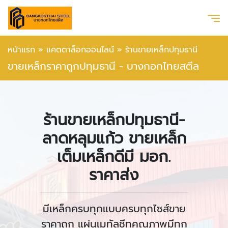
หน้าแรก
»
แคตตาล็อกออนไลน์
»
ร้านขายเหล็กปทุมธานี
ขายเหล็กราคาถูกปทุมธานี - บางกอกไทยสตีล
ร้านขายเหล็กปทุมธานี-
ลาดหลุมแก้ว ขายเหล็ก
เต็มเหล็กดีมี มอก.
ราคาส่ง
มีเหล็กครบทุกแบบครบทุกไซส์ขาย
ราคาถูก แผ่นเมทัลชีทคุณภาพมีทุก