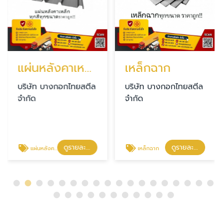
แผ่นหลังคาเหล็ก
เหล็กฉาก
บริษัท บางกอกไทยสตีล
บริษัท บางกอกไทยสตีล
จำกัด
จำกัด
ดูรายละเอียด
ดูรายละเอียด
แผ่นหลังคาเหล็ก
เหล็กฉาก