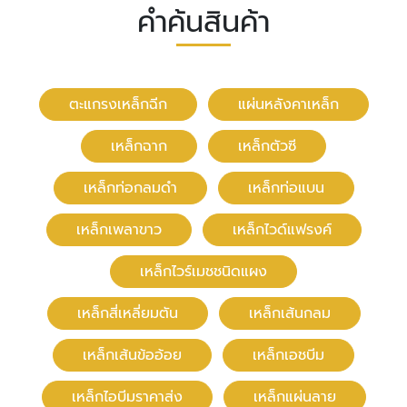
คำค้นสินค้า
ตะแกรงเหล็กฉีก
แผ่นหลังคาเหล็ก
เหล็กฉาก
เหล็กตัวซี
เหล็กท่อกลมดำ
เหล็กท่อแบน
เหล็กเพลาขาว
เหล็กไวด์แฟรงค์
เหล็กไวร์เมชชนิดแผง
เหล็กสี่เหลี่ยมตัน
เหล็กเส้นกลม
เหล็กเส้นข้ออ้อย
เหล็กเอชบีม
เหล็กไอบีมราคาส่ง
เหล็กแผ่นลาย