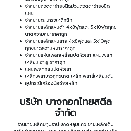
จำหน่ายลวดตาข่ายชนิดม้วนลวดตาข่ายชนิด
แผ่น
จำหน่ายตะแกรงเหล็กฉีก
จำหน่ายเหล็กแผ่นดำ 4x8ฟุตและ 5x10ฟุตทุกข
นาดความหนาราคาถูก
จำหน่ายเหล็กแผ่นลาย 4x8ฟุตและ 5x10ฟุต
ทุกขนาดความหนาราคาถูก
จำหน่ายแผ่นเพลทเหลี่ยมปิดหัวเสา แผ่นเพลท
เหลี่ยมเจาะรู ราคาถูก
แผ่นเพลทกลมปิดหัวเสา
เหล็กเพลาขาวทุกขนาด เหล็กเพลาสี่เหลี่ยมตัน
อุปกรณ์เครื่องมือช่างเหล็ก
บริษัท บางกอกไทยสตีล
จำกัด
ร้านขายเหล็กปทุมธานี-ลาดหลุมแก้ว ขายเหล็กเต็ม