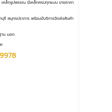
าง เหล็กรูปพรรณ มีเหล็กครบทุกแบบ ขายราคา
บุรี สมุทรปราการ พร้อมมีบริการจัดส่งสินค้า
รฐาน มอก.
าย
-9978