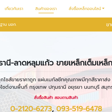
เกี่ยวกับเรา
สินค้าของเรา
สั่งซื้อเหล็กออนไลน์
ขา
รฐาน มอก.
ธานี-ลาดหลุมแก้ว ขายเหล็กเต็มเหล็ก
ไซส์ขายราคาถูก แผ่นเมทัลชีทคุณภาพมีทุกสีราคาส่ง 
งไซต์งานพื้นที่ กรุงเทพ ปทุมธานี อยุธยา นนทบุรี สมุ
สั่งซื้อสินค้า สอบถามสินค้า
0-2120-6273
,
093-519-6478