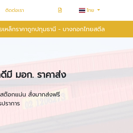
ติดต่อเรา
ไทย
ยเหล็กราคาถูกปทุมธานี - บางกอกไทยสตีล
ดีมี มอก. ราคาส่ง
สต๊อกแน่น สั่งมากส่งฟรี
ทรปราการ