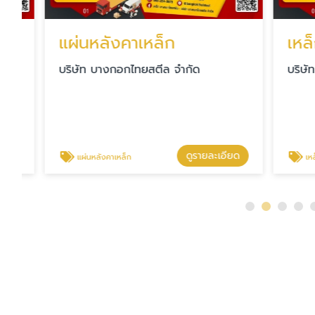
แผ่นหลังคาเหล็ก
เหล็กฉ
บริษัท บางกอกไทยสตีล จำกัด
บริษัท บา
ดูรายละเอียด
แผ่นหลังคาเหล็ก
เหล็กฉาก