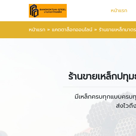
หน้าแรก
หน้าแรก
»
แคตตาล็อกออนไลน์
»
ร้านขายเหล็กมาต
ร้านขายเหล็กปทุม
มีเหล็กครบทุกแบบครบทุก
ส่งไวถึ