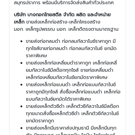
สมุทรปราการ พร้อมมีบริการจัดส่งสินค้าทั่วประเทศ
บริษัท บางกอกไทยสตีล จำกัด ผลิต และจำหน่าย
เหล็ก
ขายส่งเหล็กก่อสร้าง-เหล็กโครงสร้าง
มอก. เหล็กรูปพรรณ มอก. เหล็กดีตรงตามมาตรฐาน
ขายส่งท่อกลมดำ ท่อกลมกัลวาไนซ์ราคาถูก มี
ทุกไซส์ขายท่อกลมดำ ท่อกลมกัลวาไนซ์ ยกมัด
ราคาพิเศษ
ขายส่งเหล็กท่อเหลี่ยมดำราคาถูก เหล็กท่อเหลี่
ยมกัลวาไนซ์มีสต๊อกทุกไซส์ ขายท่อเหลี่ยมดำ
เหล็กท่อเหลี่ยมกัลวาไนซ์ยกมัดราคาพิเศษ
ขายส่งเหล็กท่อแบนดำ เหล็กท่อแบนกัลวาไนซ์
ราคาถูกมีทุกไซส์ สั่งซื้อเหล็กท่อแบนดำ เหล็กท่อ
แบนกัลวาไนซ์ยกมัดได้ราคาพิเศษ
ขายส่งเหล็กตัวซีดำ เหล็กตัวซีกัลวาไนซ์มีสต๊อก
ทุกขนาดสั่งซื้อเหล็กตัวซีดำ เหล็กตัวซีกัลวาไนซ์
ยกมัดราคาถูก
ขายส่งเหล็กบีมราคาส่งปทุมธานี มีเหล็กบีมทุก