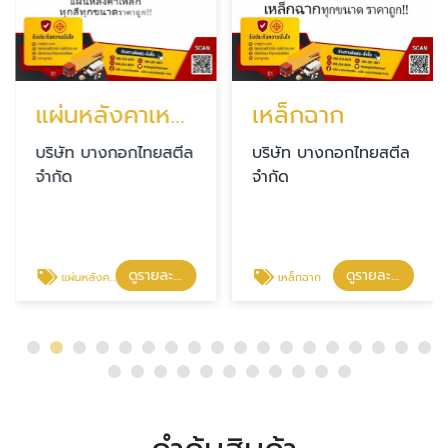
แผ่นหลังคาเหล็ก
เหล็กฉาก
บริษัท บางกอกไทยสตีล
บริษัท บางกอกไทยสตีล
จำกัด
จำกัด
ดูรายละเอียด
ดูรายละเอียด
แผ่นหลังคาเหล็ก
เหล็กฉาก