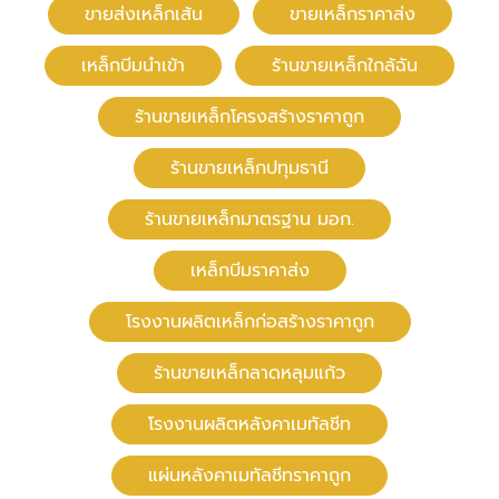
ขายส่งเหล็กเส้น
ขายเหล็กราคาส่ง
เหล็กบีมนำเข้า
ร้านขายเหล็กใกล้ฉัน
ร้านขายเหล็กโครงสร้างราคาถูก
ร้านขายเหล็กปทุมธานี
ร้านขายเหล็กมาตรฐาน มอก.
เหล็กบีมราคาส่ง
โรงงานผลิตเหล็กก่อสร้างราคาถูก
ร้านขายเหล็กลาดหลุมแก้ว
โรงงานผลิตหลังคาเมทัลชีท
แผ่นหลังคาเมทัลชีทราคาถูก