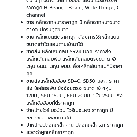
ตัว มีทุกขนาด เหล็กเอชบีม ไอบีม ไวร์แฟรงค์
ราคาถูก H Beam, I Beam, Wide flange, C
channel
ขายเหล็กฉากหนาราคาถูก มีเหล็กฉากหนาขนาด
ต่างๆ มีครบทุกขนาด
ขายเหล็กแบนตัดราคาถูก ต้องการใช้เหล็กแบน
ขนาดเท่าใดสอบถามเข้ามาได้
ขายส่งเหล็กเส้นกลม SR24 มอก. ราคาส่ง
เหล็กเส้นกลมพับ เหล็กเส้นกลมตรงขนาด Ø
2หุน 6มม., 3หุน 9มม. สั่งเหล็กเส้นกลมที่นี่ราคา
ถูก
ขายส่งเหล็กข้ออ้อย SD40, SD50 มอก. ราคา
ส่ง ข้ออ้อยพับ ข้ออ้อยตรง ขนาด Ø 4หุน
12มม., 5หุน 16มม., 6หุน 20มม. 1นิ้ว 25มม. สั่ง
เหล็กข้ออ้อยที่นี่ราคาถูก
จำหน่ายไวร์เมชม้วน ไวร์เมชแผง ราคาถูก มี
หลายขนาดสอบถามได้
จำหน่ายปลอกเหล็กคาน ปลอกเหล็กเสา ราคาถูก
ลวดดำผูกเหล็กราคาถูก