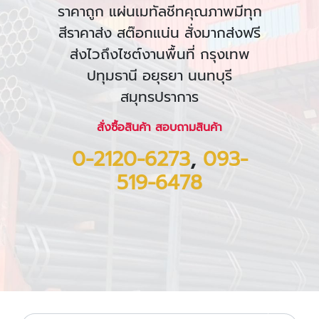
ราคาถูก แผ่นเมทัลชีทคุณภาพมีทุก
สีราคาส่ง สต๊อกแน่น สั่งมากส่งฟรี
ส่งไวถึงไซต์งานพื้นที่ กรุงเทพ
ปทุมธานี อยุธยา นนทบุรี
สมุทรปราการ
สั่งซื้อสินค้า สอบถามสินค้า
0-2120-6273
,
093-
519-6478