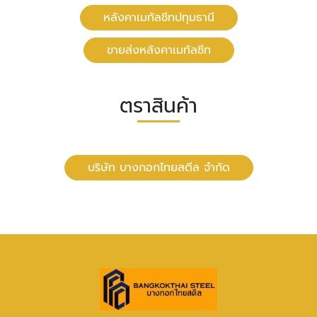
หลังคาเมทัลชีทปทุมธานี
ขายส่งหลังคาเมทัลชีท
ตราสินค้า
บริษัท บางกอกไทยสตีล จำกัด