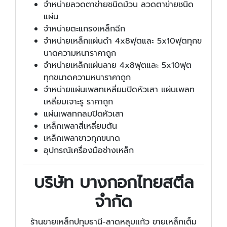
จำหน่ายลวดตาข่ายชนิดม้วน ลวดตาข่ายชนิด
แผ่น
จำหน่ายตะแกรงเหล็กฉีก
จำหน่ายเหล็กแผ่นดำ 4x8ฟุตและ 5x10ฟุตทุกข
นาดความหนาราคาถูก
จำหน่ายเหล็กแผ่นลาย 4x8ฟุตและ 5x10ฟุต
ทุกขนาดความหนาราคาถูก
จำหน่ายแผ่นเพลทเหลี่ยมปิดหัวเสา แผ่นเพลท
เหลี่ยมเจาะรู ราคาถูก
แผ่นเพลทกลมปิดหัวเสา
เหล็กเพลาสี่เหลี่ยมตัน
เหล็กเพลาขาวทุกขนาด
อุปกรณ์เครื่องมือช่างเหล็ก
บริษัท บางกอกไทยสตีล
จำกัด
ร้านขายเหล็กปทุมธานี-ลาดหลุมแก้ว ขายเหล็กเต็ม