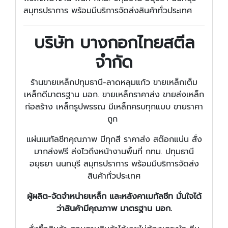
สมุทรปราการ พร้อมมีบริการจัดส่งสินค้าทั่วประเทศ
บริษัท บางกอกไทยสตีล
จำกัด
ร้านขายเหล็กปทุมธานี-ลาดหลุมแก้ว ขายเหล็กเต็ม
เหล็กดีมาตรฐาน มอก. ขายเหล็กราคาส่ง ขายส่งเหล็ก
ก่อสร้าง เหล็กรูปพรรณ มีเหล็กครบทุกแบบ ขายราคา
ถูก
แผ่นเมทัลชีทคุณภาพ มีทุกสี ราคาส่ง สต๊อกแน่น สั่ง
มากส่งฟรี ส่งไวถึงหน้างานพื้นที่ กทม. ปทุมธานี
อยุธยา นนทบุรี สมุทรปราการ พร้อมมีบริการจัดส่ง
สินค้าทั่วประเทศ
ผู้ผลิต-จัดจำหน่ายเหล็ก และหลังคาเมทัลชีท มั่นใจได้
ว่าสินค้ามีคุณภาพ มาตรฐาน มอก.