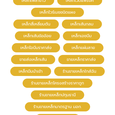
เหล็กเพลาขาว
เหล็กไวด์แฟรงค์
เหล็กไวร์เมชชนิดแผง
เหล็กสี่เหลี่ยมตัน
เหล็กเส้นกลม
เหล็กเส้นข้ออ้อย
เหล็กเอชบีม
เหล็กไอบีมราคาส่ง
เหล็กแผ่นลาย
ขายส่งเหล็กเส้น
ขายเหล็กราคาส่ง
เหล็กบีมนำเข้า
ร้านขายเหล็กใกล้ฉัน
ร้านขายเหล็กโครงสร้างราคาถูก
ร้านขายเหล็กปทุมธานี
ร้านขายเหล็กมาตรฐาน มอก.