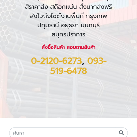
สีราคาส่ง สต๊อกแน่น สั่งมากส่งฟรี
ส่งไวถึงไซต์งานพื้นที่ กรุงเทพ
ปทุมธานี อยุธยา นนทบุรี
สมุทรปราการ
สั่งซื้อสินค้า สอบถามสินค้า
0-2120-6273
,
093-
519-6478