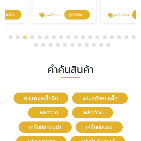
ดูรายละเอียด
ดูรายละเอียด
เหล็กฉาก
เหล็กตัวซี
คำค้นสินค้า
ตะแกรงเหล็กฉีก
แผ่นหลังคาเหล็ก
เหล็กฉาก
เหล็กตัวซี
เหล็กท่อกลมดำ
เหล็กท่อแบน