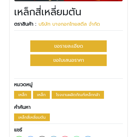
เหล็กสี่เหลี่ยมตัน
ตราสินค้า :
บริษัท บางกอกไทยสตีล จำกัด
ขอรายละเอียด
ขอใบเสนอราคา
หมวดหมู่
เหล็ก
เหล็ก
โรงงานผลิตภัณฑ์เหล็กกล้า
คำค้นหา
เหล็กสี่เหลี่ยมตัน
แชร์