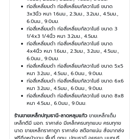
ท่อสี่เหลี่ยมดำ ท่อสี่เหลี่ยมกัลวาไนซ์ ขนาด
3x3นิ้ว หนา 1.6มม., 2.3มม., 3.2มม., 4.5มม.,
6.0มม., 9.0มม.
ท่อสี่เหลี่ยมดำ ท่อสี่เหลี่ยมกัลวาไนซ์ ขนาด 3
1/4x3 1/4นิ้ว หนา 3.2มม., 4.5มม.
ท่อสี่เหลี่ยมดำ ท่อสี่เหลี่ยมกัลวาไนซ์ ขนาด
4x4นิ้ว หนา 1.6มม., 2.3มม., 3.2มม., 4.5มม.,
6.0มม., 9.0มม.
ท่อสี่เหลี่ยมดำ ท่อสี่เหลี่ยมกัลวาไนซ์ ขนาด 5x5
หนา 3.2มม., 4.5มม., 6.0มม., 9.0มม.
ท่อสี่เหลี่ยมดำ ท่อสี่เหลี่ยมกัลวาไนซ์ ขนาด 6x6
หนา 3.2มม., 4.5มม., 6.0มม., 9.0มม.
ท่อสี่เหลี่ยมดำ ท่อสี่เหลี่ยมกัลวาไนซ์ ขนาด 8x8
หนา 4.5มม., 6.0มม., 9.0มม.
ร้านขายเหล็กปทุมธานี-ลาดหลุมแก้ว
ขายเหล็กเต็ม
เหล็กดีมี มอก. ราคาส่ง มีเหล็กครบทุกแบบ ครบทุกข
นาด ขายเหล็กราคาถูก ราคาส่ง สต๊อกแน่น สั่งมากส่ง
ฟรีถึงหน้างาน พื้นที่ กทม. ปทุมธานี อยุธยา นนทบุรี