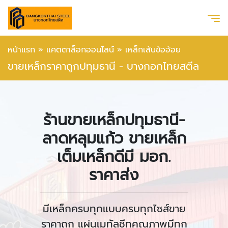
หน้าแรก
»
แคตตาล็อกออนไลน์
»
เหล็กเส้นข้ออ้อย
ขายเหล็กราคาถูกปทุมธานี - บางกอกไทยสตีล
ร้านขายเหล็กปทุมธานี-
ลาดหลุมแก้ว ขายเหล็ก
เต็มเหล็กดีมี มอก.
ราคาส่ง
มีเหล็กครบทุกแบบครบทุกไซส์ขาย
ราคาถูก แผ่นเมทัลชีทคุณภาพมีทุก